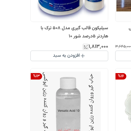
ی
سیلیکون قالب گیری مدل 508 ترک با
هاردنر ۵درصد شور ۱۰
۱٬۸۱۳٬۰۰۰
۳٬۶۴۵٬۰۰
افزودن به سبد
%
13
%
16