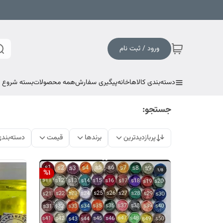
ورود / ثبت نام
دسته‌بندی کالاها
خانه
پیگیری سفارش
همه محصولات
بسته شروع به
جستجو:
پربازدیدترین
برندها
قیمت
دسته‌بند
%
1