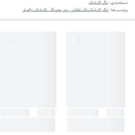
دسته‌بندی
:
رنگ اکریلیک
برچسب‌ها :
رنگ اکریلیک
رنگ_نقاشی روی بوم
رنگ _اکریلیک_۶۰میل