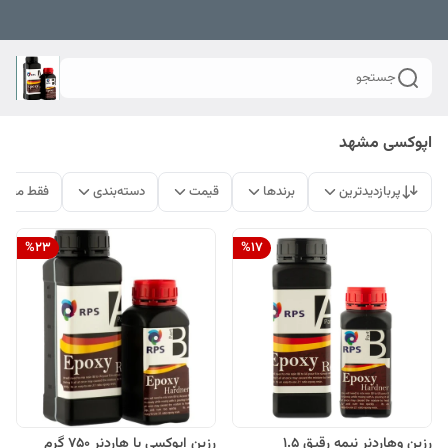
جستجو
اپوکسی مشهد
پربازدیدترین
برندها
قیمت
دسته‌بندی
فقط محصو
%
23
%
17
رزین و‌هاردنر نیمه رقیق ۱.۵
رزین اپوکسی با هاردنر ۷۵۰ گرم