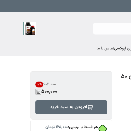
تماس با ما
پودر اکلیل نقره ای اکارت کد 20233 -TPوزن 50
۶۰۴٬۰۰۰
17
%
500,000
افزودن به سبد خرید
هر قسط با ترب‌پی:
۱۲۵٬۰۰۰
تومان