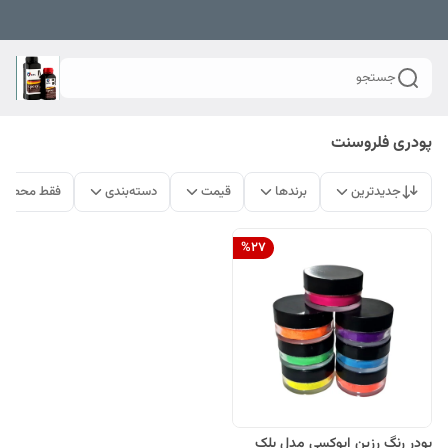
جستجو
پودری فلروسنت
جدیدترین
برندها
قیمت
دسته‌بندی
فقط محصولا
%
27
پودر رنگ رزین اپوکسی مدل بلک