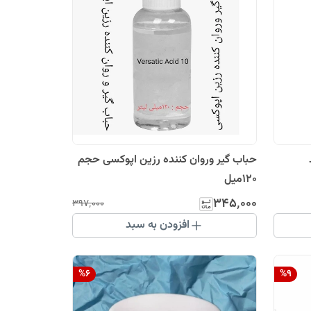
صد
حباب گیر وروان کننده رزین اپوکسی حجم
120میل
۳۴۵٬۰۰۰
۳۹۷٬۰۰۰
افزودن به سبد
%
6
%
9