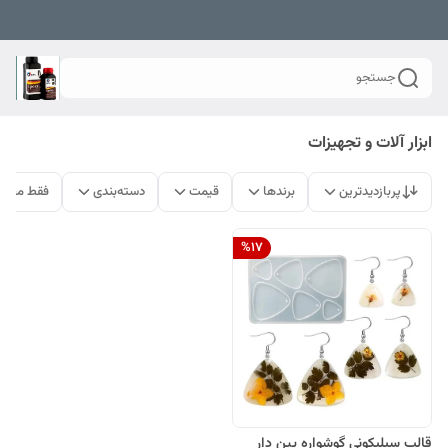
جستجو
ابزار آلات و تجهیزات
پربازدیدترین
برندها
قیمت
دسته‌بندی
فقط محصو
%
17
قالب سیلیکونی گوشواره پین دار