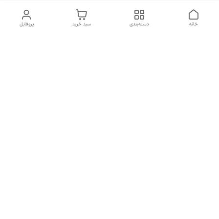
خانه
دسته‌بندی
سبد خرید
پروفایل
دسترسی سریع
تماس با ما
شکایات
درباره ما
قوانین و مقررات
سیاست حریم خصوصی
جهت کسب اطلاعات بیشتر و پشتیبانی آنلاین و خرید عمده با شماره
09154716930 در پیام رسان روبیکا تماس حاصل فرمایید .