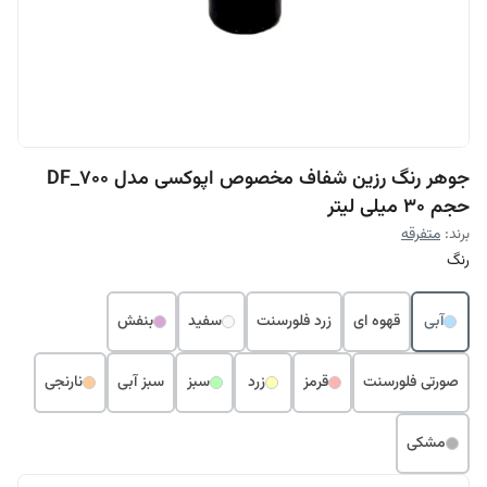
جوهر رنگ رزین شفاف مخصوص اپوکسی مدل DF_700
حجم 30 میلی لیتر
برند:
متفرقه
رنگ
آبی
قهوه ای
زرد فلورسنت
سفید
بنفش
صورتی فلورسنت
قرمز
زرد
سبز
سبز آبی
نارنجی
مشکی