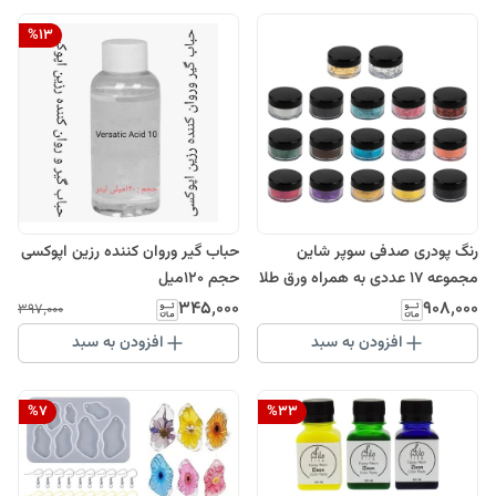
%
13
رنگ پودری صدفی سوپر شاین
حباب گیر وروان کننده رزین اپوکسی
مجموعه 17 عددی به همراه ورق طلا
حجم 120میل
و نقره
۳۴۵٬۰۰۰
۹۰۸٬۰۰۰
۳۹۷٬۰۰۰
افزودن به سبد
افزودن به سبد
%
7
%
33