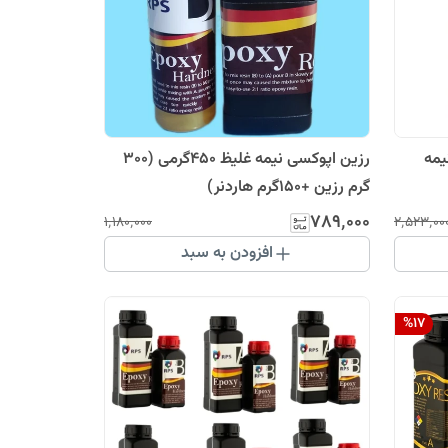
ویی /نیمه
رزین اپوکسی نیمه غلیظ 450گرمی (300
گرم رزین +150گرم هاردنر)
۷۸۹٬۰۰۰
۱٬۱۸۰٬۰۰۰
۲٬۵۲۳٬۰۰
افزودن به سبد
%
17