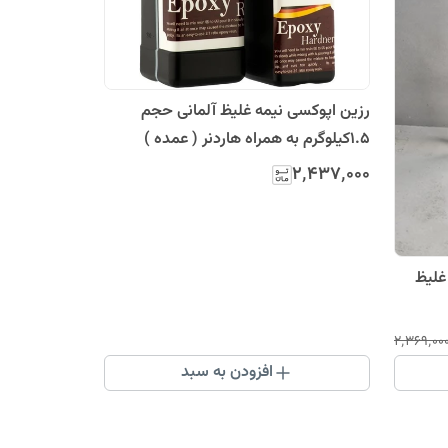
رزین اپوکسی نیمه غلیظ آلمانی حجم
۱.۵کیلوگرم به همراه هاردنر ( عمده )
۲٬۴۳۷٬۰۰۰
غلیظ
۲٬۳۶۹٬۰۰
افزودن به سبد