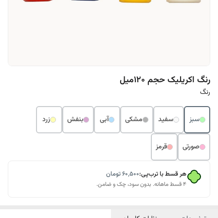
رنگ اکریلیک حجم 120میل
رنگ
سبز
سفید
مشکی
آبی
بنفش
زرد
صورتی
قرمز
هر قسط با ترب‌پی:
۶۰٬۵۰۰
تومان
۴ قسط ماهانه. بدون سود، چک و ضامن.