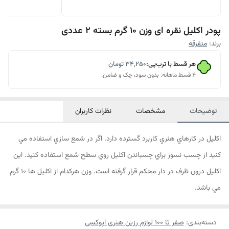
پودر اکلیل نقره ای وزن 10 گرم بسته 2 عددی
برند:
متفرقه
هر قسط با ترب‌پی:
۳۴٬۲۵۰
تومان
۴ قسط ماهانه. بدون سود، چک و ضامن.
توضیحات
مشخصات
نظرات کاربران
اكليل در كارهاي هنري كاربرد گسترده دارد. اگر در شمع سازي استفاده مي
كنيد از چسب نسوز براي چسباندن اكليل روي سطح شمع استفاده كنيد. اين
اكليل درون ظرف در دار محكم قرار گرفته است. وزن هركدام از اكليل ها 10 گرم
مي باشد.
دسته‌بندی
:
صفر تا ۱۰۰ لوازم رزین هنری اپوکسی