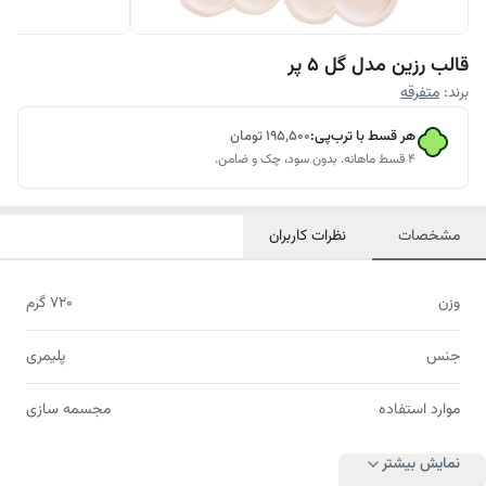
قالب رزین مدل گل 5 پر
برند:
متفرقه
هر قسط با ترب‌پی:
۱۹۵٬۵۰۰
تومان
۴ قسط ماهانه. بدون سود، چک و ضامن.
مشخصات
نظرات کاربران
وزن
720 گرم
جنس
پلیمری
موارد استفاده
مجسمه سازی
نمایش بیشتر