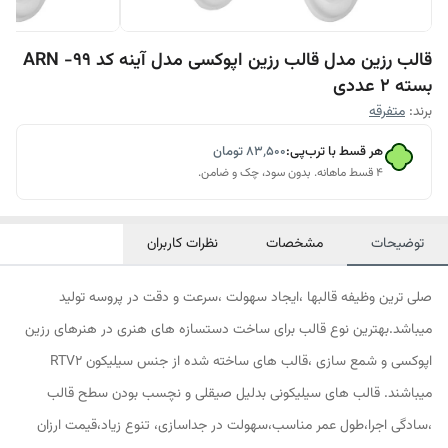
قالب رزین مدل قالب رزین اپوکسی مدل آینه کد ARN -99
بسته 2 عددی
برند:
متفرقه
هر قسط با ترب‌پی:
۸۳٬۵۰۰
تومان
۴ قسط ماهانه. بدون سود، چک و ضامن.
توضیحات
مشخصات
نظرات کاربران
صلی ترین وظیفه قالبها ،ایجاد سهولت ،سرعت و دقت در پروسه تولید
میباشد.بهترین نوع قالب برای ساخت دستسازه های هنری در هنرهای رزین
اپوکسی و شمع سازی ،قالب های ساخته شده از جنس سیلیکون RTV2
میباشند. قالب های سیلیکونی بدلیل صیقلی و نچسب بودن سطح قالب
،سادگی اجرا،طول عمر مناسب،سهولت در جداسازی، تنوع زیاد،قیمت ارزان