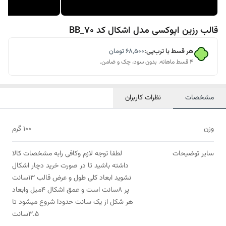
قالب رزین اپوکسی مدل اشکال کد BB_70
هر قسط با ترب‌پی:
۶۸٬۵۰۰
تومان
۴ قسط ماهانه. بدون سود، چک و ضامن.
مشخصات
نظرات کاربران
وزن
100 گرم
سایر توضیحات
لطفا توجه لازم وکافی رابه مشخصات کالا
داشته باشید تا در صورت خرید دچار اشکال
نشوید ابعاد کلی طول و عرض قالب 13سانت
پر 8سانت است و عمق اشکال 4میل وابعاد
هر شکل از یک سانت حدودا شروع میشود تا
3.5سانت