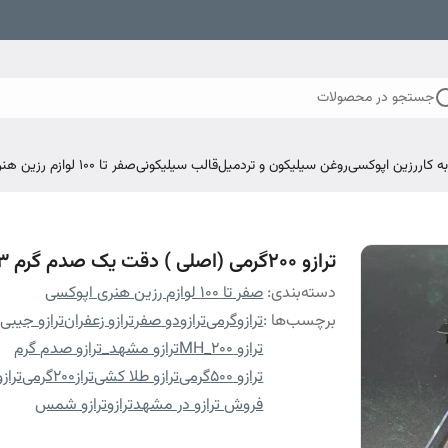
جستجو در محصولات
 کار
رزین اپوکسی
روغن سیلیکون و تردمیل
قالب سیلیکونی
صفر تا ۱۰۰ لوازم رزین هنری اپوکسی
ترازو ۲۰۰گرمی (اصلی ) دقت یک صدم گرم ۳صفر
دسته‌بندی
:
صفر تا ۱۰۰ لوازم رزین هنری اپوکسی
برچسب‌ها :
ترازوگرمی
ترازودو صفر
ترازو زعفران
ترازو جیبی
ترازو MH_200
ترازو مشهد
_ترازو صدم گرم
ترازو ۵۰۰گرمی
ترازو طلا کشی
تراز۲۰۰گرمی
تراز
فروش ترازو در مشهد
ترازو
ترازو شمس