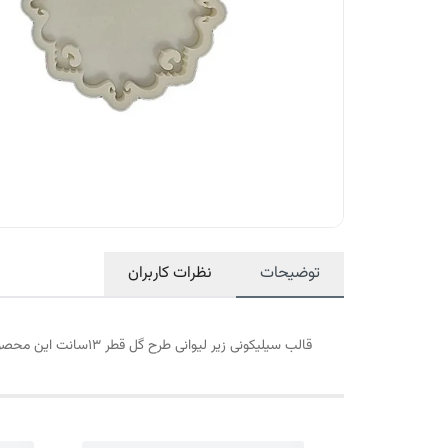
توضیحات
نظرات کاربران
قالب سیلیکونی زیر لیوانی طرح گل قطر 13سانت این محصول دارای قطر های 20سانت بشقاب 30 سانت شیرینی خوری نیز میباشد